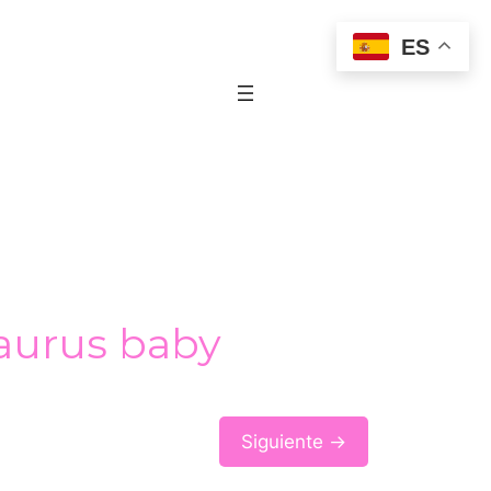
ES
aurus baby
Siguiente →