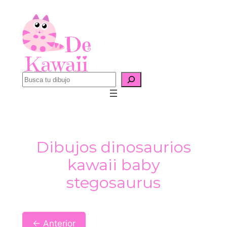
Saltar
al
contenido
B
u
s
c
a
Dibujos dinosaurios
r
kawaii baby
stegosaurus
← Anterior