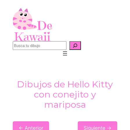
Saltar
al
contenido
B
u
s
c
a
Dibujos de Hello Kitty
r
con conejito y
mariposa
← Anterior
Siguiente →