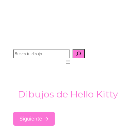
B
u
s
c
a
Dibujos de Hello Kitty
r
Siguiente →