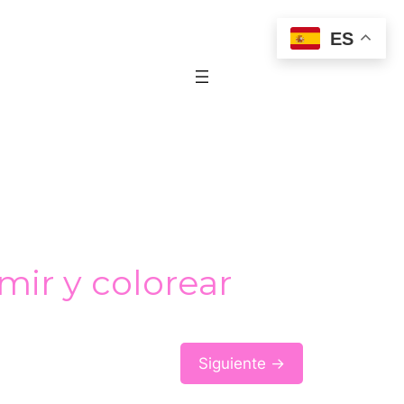
ES
mir y colorear
Siguiente →