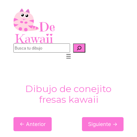
Saltar
al
contenido
B
u
s
c
a
Dibujo de conejito
r
fresas kawaii
← Anterior
Siguiente →