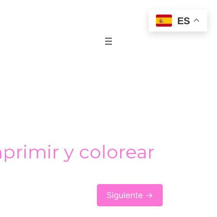
ES
primir y colorear
Siguiente →