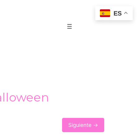
ES
alloween
Siguiente →