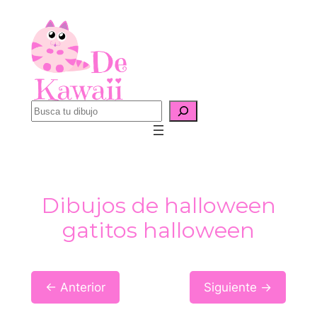
Saltar
al
contenido
B
u
s
c
a
Dibujos de halloween
r
gatitos halloween
← Anterior
Siguiente →