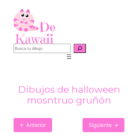
Saltar
al
contenido
B
u
s
c
a
Dibujos de halloween
r
mosntruo gruñón
← Anterior
Siguiente →