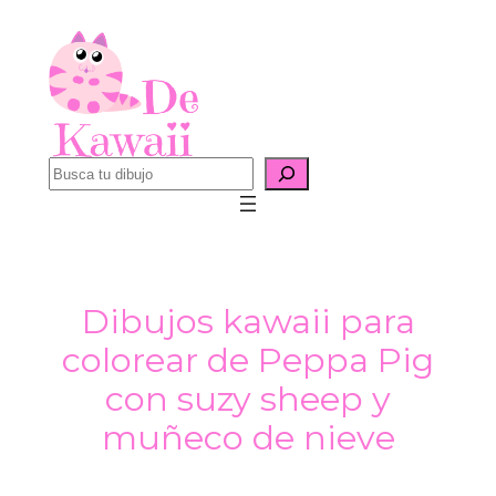
Saltar
al
contenido
B
u
s
c
a
Dibujos kawaii para
r
colorear de Peppa Pig
con suzy sheep y
muñeco de nieve