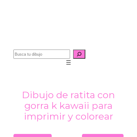
B
u
s
c
a
Dibujo de ratita con
r
gorra k kawaii para
imprimir y colorear