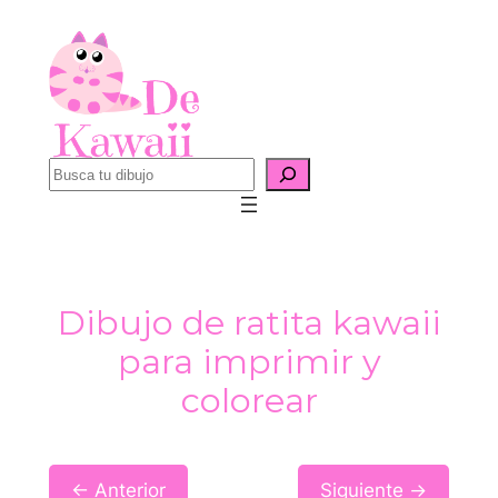
Saltar
al
contenido
B
u
s
c
a
Dibujo de ratita kawaii
r
para imprimir y
colorear
← Anterior
Siguiente →