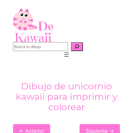
Saltar
al
contenido
B
u
s
c
a
Dibujo de unicornio
r
kawaii para imprimir y
colorear
← Anterior
Siguiente →