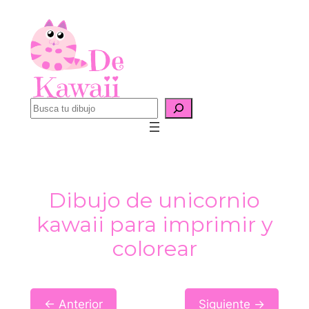
Saltar
al
contenido
B
u
s
c
a
Dibujo de unicornio
r
kawaii para imprimir y
colorear
← Anterior
Siguiente →