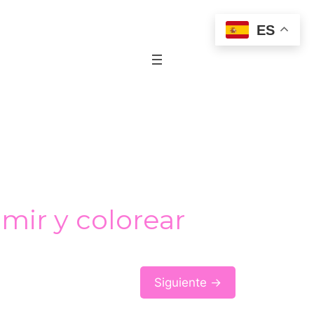
ES
mir y colorear
Siguiente →