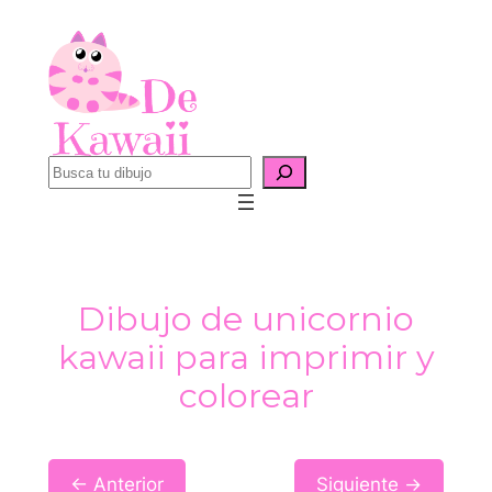
Saltar
al
contenido
B
u
s
c
a
Dibujo de unicornio
r
kawaii para imprimir y
colorear
← Anterior
Siguiente →