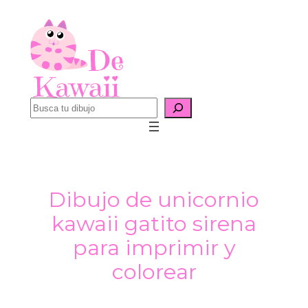
Saltar
al
contenido
B
u
s
c
a
Dibujo de unicornio
r
kawaii gatito sirena
para imprimir y
colorear