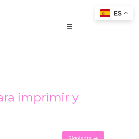
ES
ara imprimir y
Siguiente →