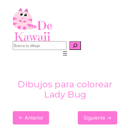
Saltar
al
contenido
B
u
s
c
a
Dibujos para colorear
r
Lady Bug
← Anterior
Siguiente →