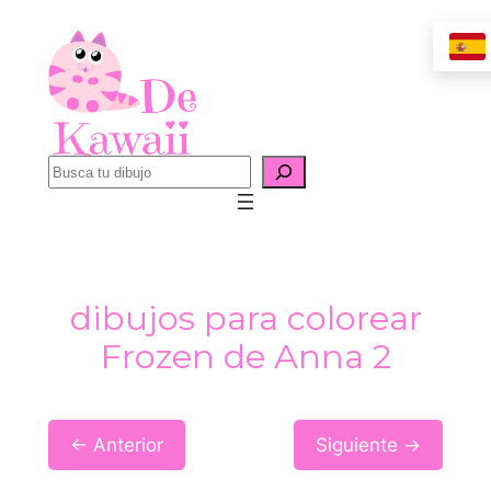
Saltar
al
contenido
B
u
s
c
a
dibujos para colorear
r
Frozen de Anna 2
← Anterior
Siguiente →