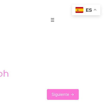
ES
oh
Siguiente →