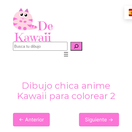
Saltar
al
contenido
B
u
s
c
a
Dibujo chica anime
r
Kawaii para colorear 2
← Anterior
Siguiente →