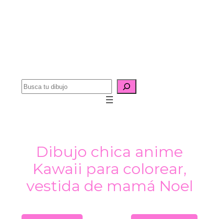
B
u
s
c
a
Dibujo chica anime
r
Kawaii para colorear,
vestida de mamá Noel