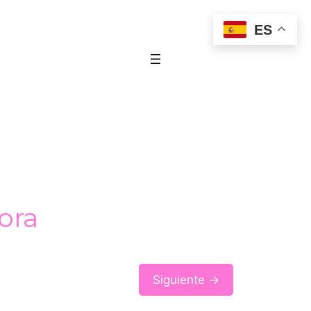
ES
ora
Siguiente →