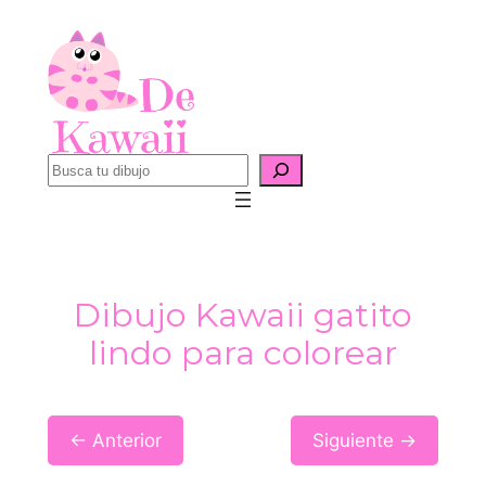
Saltar
al
contenido
B
u
s
c
a
Dibujo Kawaii gatito
r
lindo para colorear
← Anterior
Siguiente →