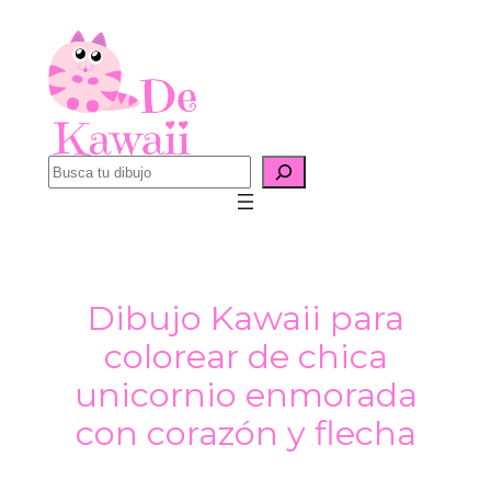
Saltar
al
contenido
B
u
s
c
a
Dibujo Kawaii para
r
colorear de chica
unicornio enmorada
con corazón y flecha