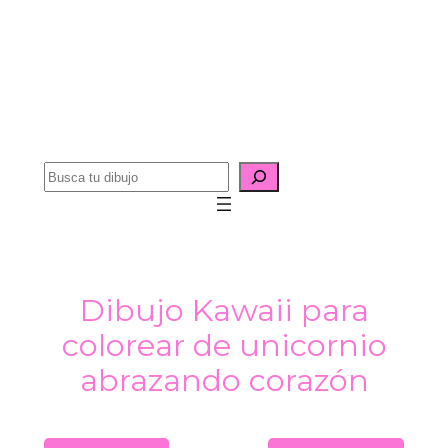
B
u
s
c
a
Dibujo Kawaii para
r
colorear de unicornio
abrazando corazón