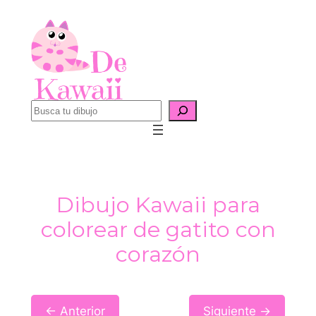
Saltar
al
contenido
B
u
s
c
a
Dibujo Kawaii para
r
colorear de gatito con
corazón
← Anterior
Siguiente →