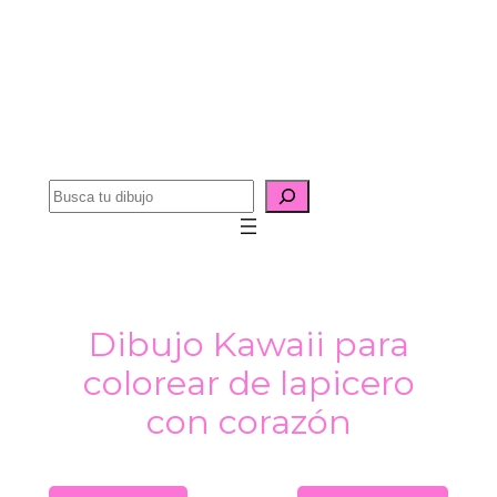
B
u
s
c
a
Dibujo Kawaii para
r
colorear de lapicero
con corazón