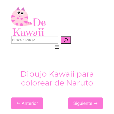
Saltar
al
contenido
B
u
s
c
a
Dibujo Kawaii para
r
colorear de Naruto
← Anterior
Siguiente →