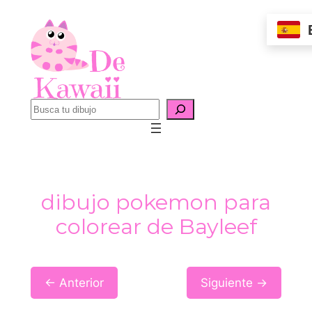
Saltar
al
contenido
B
u
s
c
a
dibujo pokemon para
r
colorear de Bayleef
← Anterior
Siguiente →