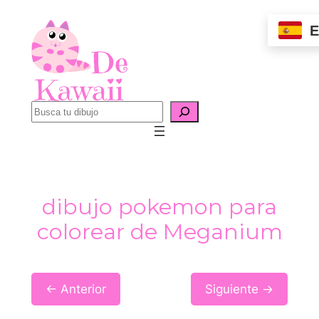
Saltar
E
al
contenido
B
u
s
c
a
dibujo pokemon para
r
colorear de Meganium
← Anterior
Siguiente →