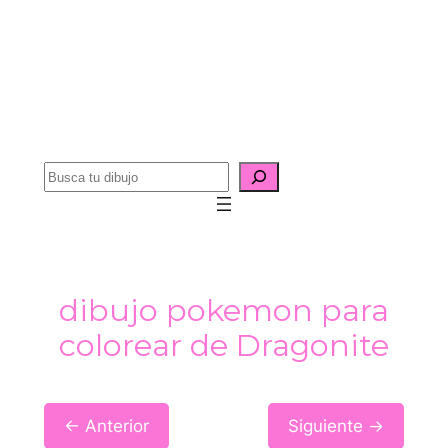
B
u
s
c
a
dibujo pokemon para
r
colorear de Dragonite
← Anterior
Siguiente →