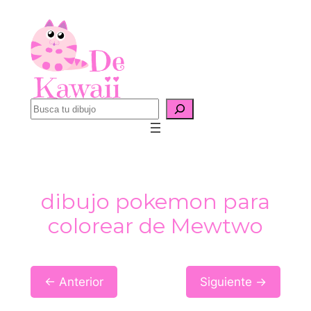
Saltar
al
contenido
B
u
s
c
a
dibujo pokemon para
r
colorear de Mewtwo
← Anterior
Siguiente →