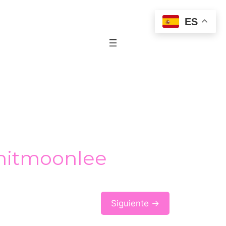
ES
 hitmoonlee
Siguiente →