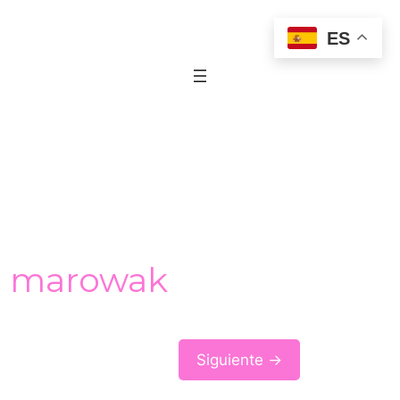
ES
e marowak
Siguiente →