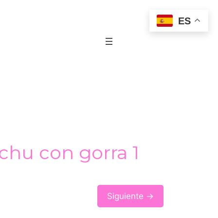
ES
chu con gorra 1
Siguiente →