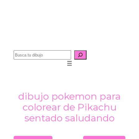
B
u
s
c
a
dibujo pokemon para
r
colorear de Pikachu
sentado saludando