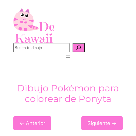
Saltar
al
contenido
B
u
s
c
a
Dibujo Pokémon para
r
colorear de Ponyta
← Anterior
Siguiente →