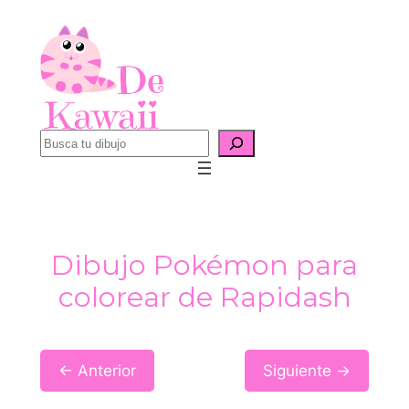
Saltar
al
contenido
B
u
s
c
a
Dibujo Pokémon para
r
colorear de Rapidash
← Anterior
Siguiente →