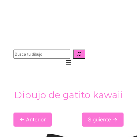
B
u
s
c
a
Dibujo de gatito kawaii
r
← Anterior
Siguiente →