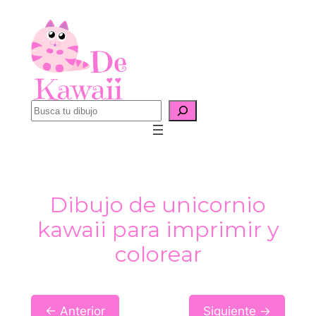
Saltar
al
contenido
B
u
s
c
a
Dibujo de unicornio
r
kawaii para imprimir y
colorear
← Anterior
Siguiente →