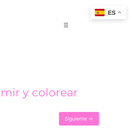
ES
mir y colorear
Siguiente →