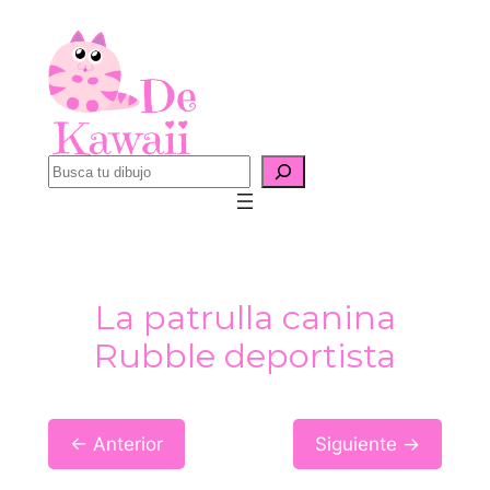
Saltar
al
contenido
B
u
s
c
a
La patrulla canina
r
Rubble deportista
← Anterior
Siguiente →