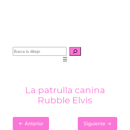
B
u
s
c
a
La patrulla canina
r
Rubble Elvis
← Anterior
Siguiente →