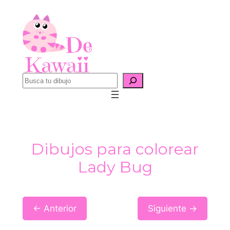
Saltar
al
contenido
B
u
s
c
a
Dibujos para colorear
r
Lady Bug
← Anterior
Siguiente →