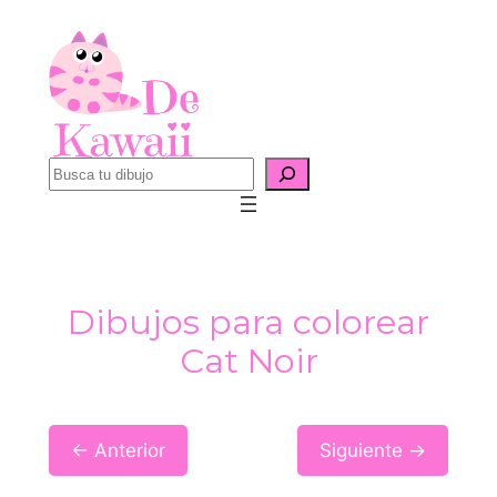
Saltar
al
contenido
B
u
s
c
a
Dibujos para colorear
r
Cat Noir
← Anterior
Siguiente →