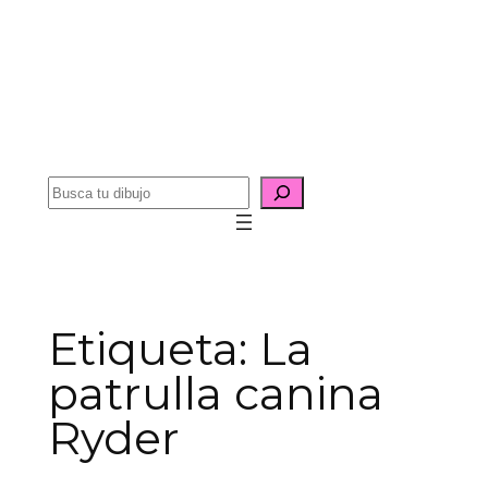
B
u
s
c
a
r
Etiqueta:
La
patrulla canina
Ryder