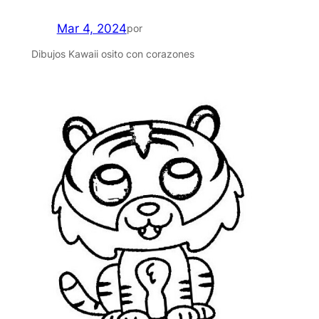
Mar 4, 2024
por
Dibujos Kawaii osito con corazones